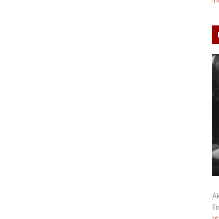
in
A
fi
ht