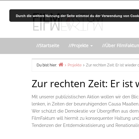
Zurück
zum
Durch die weitere Nutzung der Seite stimmst du der Verwendung von Cook
Inhalt
//Startseite
//Projekte
//Über FilmFakt
Du bist hier:
Projekte
Zur rechten Zeit: Er ist wieder 
Home
Zur rechten Zeit: Er ist
Mit unserer publizistischen Aktion wollen wir den Bl
lenken, in Zeiten der beunruhigenden Causa Maaßen
Wer schützt die Demokratie vor Übergriffen aus dem
FilmFaktum will hiermit zu konsequenter Haltung und 
Tendenzen der Entdemokratisierung und Renationalisi