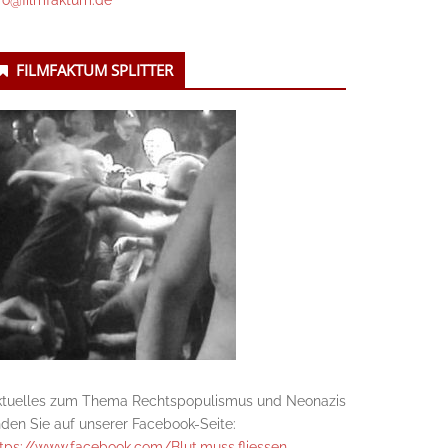
fo@filmfaktum.de
FILMFAKTUM SPLITTER
ktuelles zum Thema Rechtspopulismus und Neonazis
nden Sie auf unserer Facebook-Seite:
tps://www.facebook.com/Blut.muss.fliessen