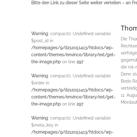
Bitte den Link zu dieser Seite weiter verteilen – an Fr
Thom
Warning
: compact(): Undefined variable
Die Thür
$post_id in
Rechtse
/homepages/9/d212051413/htdocs/wp-
verfolg
content/themes/envince/library/ext/get-
gegenüb
the-image.php
on line
297
die rot-
Denn sta
Warning
: compact(): Undefined variable
Bodo Ram
$order in
verteid
/homepages/9/d212051413/htdocs/wp-
11. Aug
content/themes/envince/library/ext/get-
Mordauf
the-image.php
on line
297
Warning
: compact(): Undefined variable
$meta_key in
/homepages/9/d212051413/htdocs/wp-