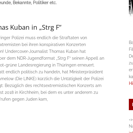
eunde, Bekannte, Politiker etc.
as Kuban in „Strg F“
inger Polizei muss endlich die Straftaten von
Ba
xtremisten bei ihren konspirativen Konzerten
Fi
en! Undercover-Journalist Thomas Kuban hat
De
er dem NDR-Jugendformat „Strg F“ seinen Appell an
zu
rot-grüne Landesregierung in Thüringen erneuert.
er
tt endlich politisch zu handeln, hat Ministerpräsident
k
elow (Die LINKE) kürzlich die Untätigkeit der Polizei
Hi
igt: Bezüglich des rechtsextremistischen Konzerts am
ust 2018 in Kirchheim, bei dem es unter anderem zu
rufen gegen Juden kam,
=>
Na