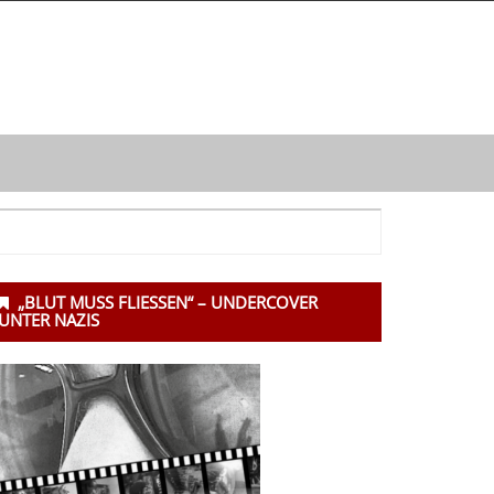
ntergeordnet
„BLUT MUSS FLIESSEN“ – UNDERCOVER U
eitenleiste
NTER NAZIS