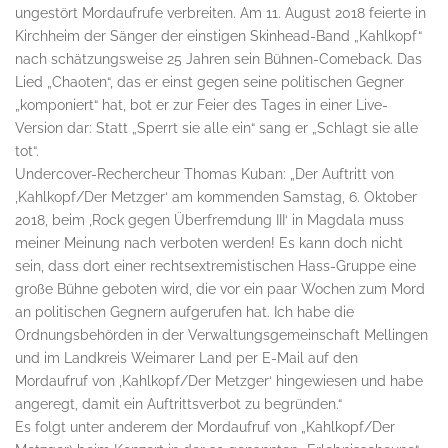
ungestört Mordaufrufe verbreiten. Am 11. August 2018 feierte in
Kirchheim der Sänger der einstigen Skinhead-Band „Kahlkopf“
nach schätzungsweise 25 Jahren sein Bühnen-Comeback. Das
Lied „Chaoten“, das er einst gegen seine politischen Gegner
„komponiert“ hat, bot er zur Feier des Tages in einer Live-
Version dar: Statt „Sperrt sie alle ein“ sang er „Schlagt sie alle
tot“.
Undercover-Rechercheur Thomas Kuban: „Der Auftritt von
,Kahlkopf/Der Metzger‘ am kommenden Samstag, 6. Oktober
2018, beim ,Rock gegen Überfremdung III‘ in Magdala muss
meiner Meinung nach verboten werden! Es kann doch nicht
sein, dass dort einer rechtsextremistischen Hass-Gruppe eine
große Bühne geboten wird, die vor ein paar Wochen zum Mord
an politischen Gegnern aufgerufen hat. Ich habe die
Ordnungsbehörden in der Verwaltungsgemeinschaft Mellingen
und im Landkreis Weimarer Land per E-Mail auf den
Mordaufruf von ,Kahlkopf/Der Metzger‘ hingewiesen und habe
angeregt, damit ein Auftrittsverbot zu begründen.“
Es folgt unter anderem der Mordaufruf von „Kahlkopf/Der