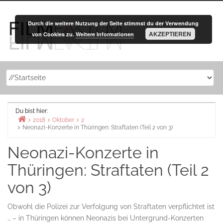
Zurück
zum
Durch die weitere Nutzung der Seite stimmst du der Verwendung
Inhalt
AKZEPTIEREN
von Cookies zu.
Weitere Informationen
Du bist hier:
2018
Oktober
2
Neonazi-Konzerte in Thüringen: Straftaten (Teil 2 von 3)
Home
Neonazi-Konzerte in
Thüringen: Straftaten (Teil 2
von 3)
Obwohl die Polizei zur Verfolgung von Straftaten verpflichtet ist
… – in Thüringen können Neonazis bei Untergrund-Konzerten