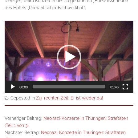
Metzger) beim Konzert in der so genannten „Erlebnisscheune“
des Hotels „Romantischer Fachwerkhof“:
Video-
Player
00:00
01:46
Geposted in
Zur rechten Zeit: Er ist wieder da!
Vorheriger Beitrag:
Neonazi-Konzerte in Thüringen: Straftaten
(Teil 1 von 3)
Nächster Beitrag:
Neonazi-Konzerte in Thüringen: Straftaten