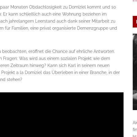
in
ein paar Monaten Obdachlosigkeit zu Domiziel kommt und so
h: Er kann schließlich auch eine Wohnung beziehen im
ach jahrelangem Leerstand auch dank seiner Mitarbeit zu
 für Familien, eine privat organisierte Demenzgruppe und
 beobachten, eröffnet die Chance auf ehrliche Antworten.
n Fragen: Was wird aus einem sozialen Projekt wie dem
ßeren Zeitraum hinweg? Kann sich Karl in seinem neuen
 Projekt a la Domiziel das Überleben in einer Branche, in der
und stehen?
A
fi
ht