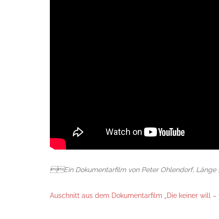
Ein Dokumentarfilm von Peter Ohlendorf, Länge 
Auschnitt aus dem Dokumentarfilm „Die keiner will 