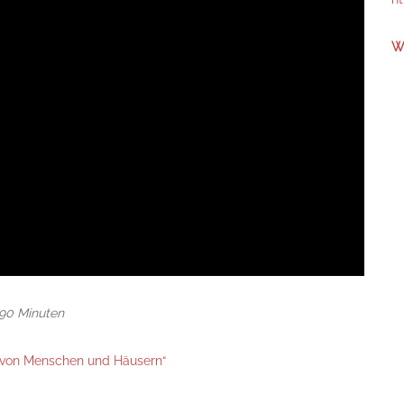
We
90 Minuten
– von Menschen und Häusern“