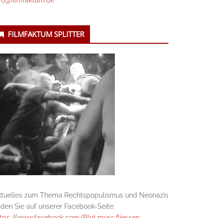
fo@filmfaktum.de
FILMFAKTUM SPLITTER
ktuelles zum Thema Rechtspopulismus und Neonazis
nden Sie auf unserer Facebook-Seite:
tps://www.facebook.com/Blut.muss.fliessen