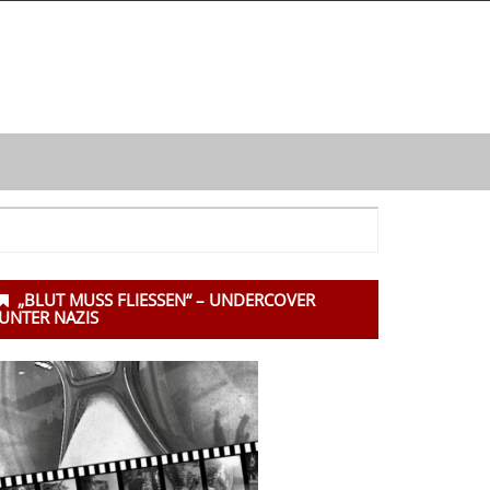
ntergeordnet
„BLUT MUSS FLIESSEN“ – UNDERCOVER U
eitenleiste
NTER NAZIS