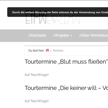
Zurück
zum
Durch die weitere Nutzung der Seite stimmst du der Verwendung von Cook
Inhalt
//Startseite
//Projekte
//Über FilmFakt
Du bist hier:
Termine
Home
Tourtermine „Blut muss fließen“
Auf Nachfrage!
Tourtermine „Die keiner will –
Auf Nachfrage!