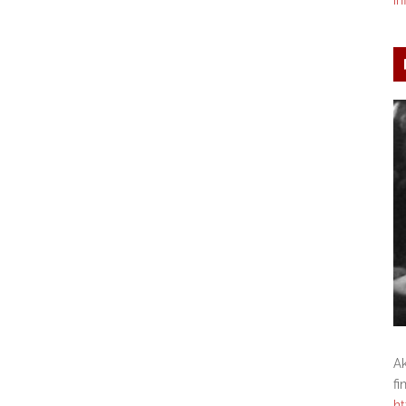
in
A
fi
ht