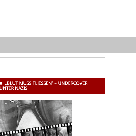
ntergeordnet
„BLUT MUSS FLIESSEN“ – UNDERCOVER U
eitenleiste
NTER NAZIS