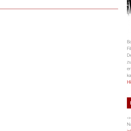
Ba
Fi
De
zu
er
k
Hi
=>
Na