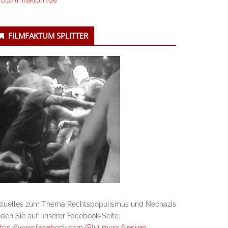
fo@filmfaktum.de
FILMFAKTUM SPLITTER
ktuelles zum Thema Rechtspopulismus und Neonazis
nden Sie auf unserer Facebook-Seite:
tps://www.facebook.com/Blut.muss.fliessen