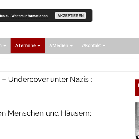
AKZEPTIEREN
ies zu.
Weitere Informationen
um
//Termine
//Medien
//Kontakt
 – Undercover unter Nazis :
U
S
 Von Menschen und Häusern: