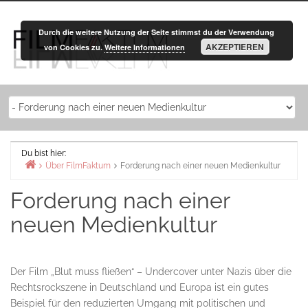
Zurück
zum
Durch die weitere Nutzung der Seite stimmst du der Verwendung
Inhalt
AKZEPTIEREN
von Cookies zu.
Weitere Informationen
Du bist hier:
Über FilmFaktum
Forderung nach einer neuen Medienkultur
Home
Forderung nach einer
neuen Medienkultur
Der Film „Blut muss fließen“ – Undercover unter Nazis über die
Rechtsrockszene in Deutschland und Europa ist ein gutes
Beispiel für den reduzierten Umgang mit politischen und