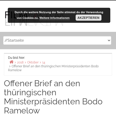
Zurück
zum
Durch die weitere Nutzung der Seite stimmst du der Verwendung
Inhalt
AKZEPTIEREN
von Cookies zu.
Weitere Informationen
Du bist hier:
2018
Oktober
14
Offener Brief an den thüringischen Ministerpräsidenten Bodo
Home
Ramelow
Offener Brief an den
thüringischen
Ministerpräsidenten Bodo
Ramelow