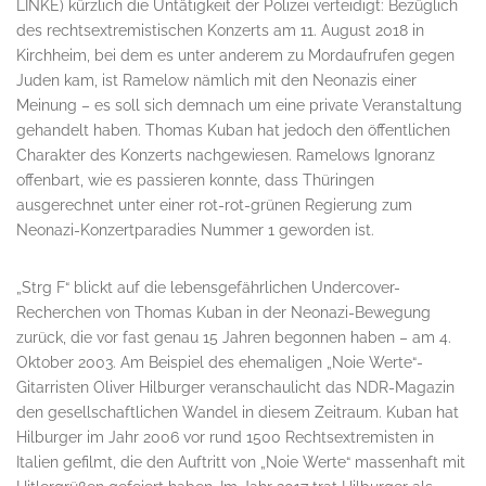
LINKE) kürzlich die Untätigkeit der Polizei verteidigt: Bezüglich
des rechtsextremistischen Konzerts am 11. August 2018 in
Kirchheim, bei dem es unter anderem zu Mordaufrufen gegen
Juden kam, ist Ramelow nämlich mit den Neonazis einer
Meinung – es soll sich demnach um eine private Veranstaltung
gehandelt haben. Thomas Kuban hat jedoch den öffentlichen
Charakter des Konzerts nachgewiesen. Ramelows Ignoranz
offenbart, wie es passieren konnte, dass Thüringen
ausgerechnet unter einer rot-rot-grünen Regierung zum
Neonazi-Konzertparadies Nummer 1 geworden ist.
„Strg F“ blickt auf die lebensgefährlichen Undercover-
Recherchen von Thomas Kuban in der Neonazi-Bewegung
zurück, die vor fast genau 15 Jahren begonnen haben – am 4.
Oktober 2003. Am Beispiel des ehemaligen „Noie Werte“-
Gitarristen Oliver Hilburger veranschaulicht das NDR-Magazin
den gesellschaftlichen Wandel in diesem Zeitraum. Kuban hat
Hilburger im Jahr 2006 vor rund 1500 Rechtsextremisten in
Italien gefilmt, die den Auftritt von „Noie Werte“ massenhaft mit