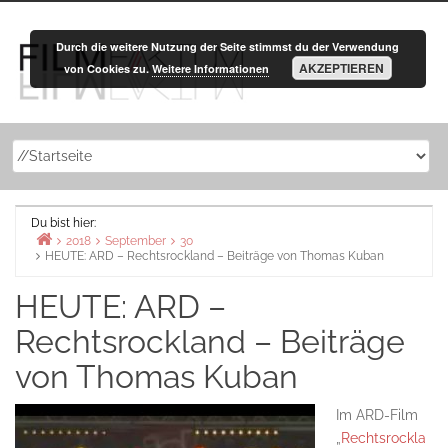
Zurück
zum
Durch die weitere Nutzung der Seite stimmst du der Verwendung
Inhalt
AKZEPTIEREN
von Cookies zu.
Weitere Informationen
Du bist hier:
2018
September
30
HEUTE: ARD – Rechtsrockland – Beiträge von Thomas Kuban
Home
HEUTE: ARD –
Rechtsrockland – Beiträge
von Thomas Kuban
Im ARD-Film
„
Rechtsrockla