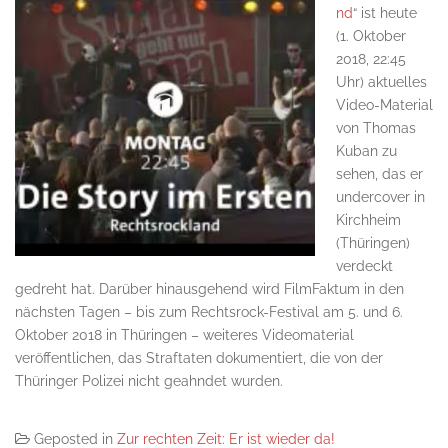
nd
“ ist heute
(1. Oktober
2018, 22:45
Uhr) aktuelles
Video-Material
von Thomas
Kuban zu
sehen, das er
undercover in
Kirchheim
(Thüringen)
verdeckt
gedreht hat. Darüber hinausgehend wird FilmFaktum in den
nächsten Tagen – bis zum Rechtsrock-Festival am 5. und 6.
Oktober 2018 in Thüringen – weiteres Videomaterial
veröffentlichen, das Straftaten dokumentiert, die von der
Thüringer Polizei nicht geahndet wurden.
Geposted in
Zur rechten Zeit: Er ist wieder da!